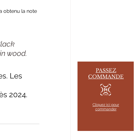
a obtenu la note 
Black 
in wood. 
PASSEZ
es. Les 
COMMANDE
dès 2024.
Cliquez ici pour
commander