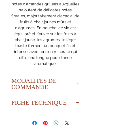
notes d’amandes grillées auxquelles
s’ajoutent de délicates notes
florales, majoritairement d’acacia, de
fruits à chair jaunes mûrs et
d’agrumes. En bouche, ce vin est
équilibré et s’ouvre sur les fruits à
chair jaune, les agrumes, le léger
toasté forment un bouquet fin et
intense, avec tension minérale qui
offre une longue persistance
aromatique.
MODALITES DE
COMMANDE
Les prix proposés s'entendent frais
FICHE TECHNIQUE
de port inclus, le minimum de
commande est de 6 bouteilles.
APPELLATION : Bourgogne Blanc
Livraison assurée par messagerie
MILLÉSIME : 2024
garantissant une traçabilité de
DEGRÉ D’ALCOOL : 14%