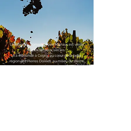
L’histoire du Domaine Fond Moiroux est vieille
de plus de deux siècles.
Il a été fondé à Cogny, au cœur de la belle
région des Pierres Dorées, au milieu du 18ème
siècle par la famille Blanc.
Son nom vient d’une fontaine (Fond ou Font)
qui alimente toujours un lavoir. C’est ce
patrimoine chargé d’histoire que nous avons
acquis en 2019.
Au-delà de la beauté des lieux et de la qualité
des terroirs,
nous avons été emportés par la richesse de
cette histoire, profondément ancrée en terres
de beaujolais.