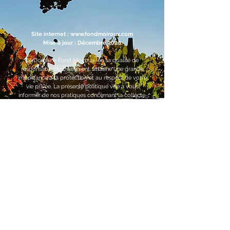
Site internet :
www.fondmoiroux.com
Mise à jour : Décembre 2020 ​
Le Domaine Fond Moiroux, en sa qualité de
responsable du traitement, attache une grande
importance à la protection et au respect de votre
vie privée. La présente politique vise à vous
informer de nos pratiques concernant la collecte,
l'utilisation et le partage des informations que vous
êtes amenés à nous fournir en visite le site internet
du Domaine Fond Moiroux, (ci-après le "Site
internet". Nous vous invitons à lire attentivement le
présent document pour connaitre et comprendre
nos pratiques quant aux traitements de vos
Données Personnelles que nous mettons en
œuvre. Toute Donnée Personnelle collectée dans
le cadre de l’utilisation de notre Site Internet est
traitée et conservée conformément au Règlement
Européen 2016/679 du 27 avril 2016, dit « RGPD »
et à la loi N°78-017 du 6 janvier 1978 relative à
l'Informatique, aux Fichiers et aux Libertés modifiée
ainsi que toute autre loi ou règlementation qui
viendrait compléter ou substituer les textes