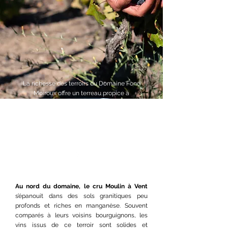
La richesse des terroirs du Domaine Fond
Moiroux offre un terreau propice à
l’épanouissement de la vaste palette d'arômes
des cépages qui y sont cultivés, le Gamay, le
Pinot Noir et le Chardonnay.
Au nord du domaine, le cru Moulin à Vent
s’épanouit dans des sols granitiques peu
profonds et riches en manganèse. Souvent
comparés à leurs voisins bourguignons, les
vins issus de ce terroir sont solides et