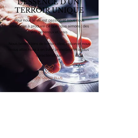
L'ESSENCE D'UN
TERROIR UNIQUE
Pour nous le vin est passion et nous nous
attachons à produire ce que nous aimons : des
vins généreux et vrais.
Nous bénéficions de terroirs d’exception et nous
nous attachons à en livrer le meilleur et le plus
caractéristique.
EN SAVOIR PLUS