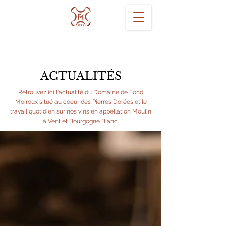
ACTUALITÉS
Retrouvez ici l'actualité du Domaine de Fond
Moiroux situé au coeur des Pierres Dorées et le
travail quotidien sur nos vins en appellation Moulin
à Vent et Bourgogne Blanc.