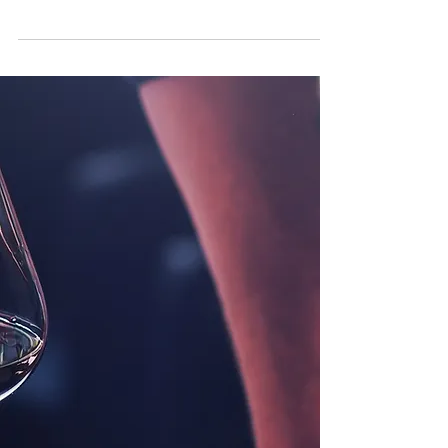
un seul type de vin : le Beaujolais Nouveau. Mais
cette région viticole du nord de Lyon...