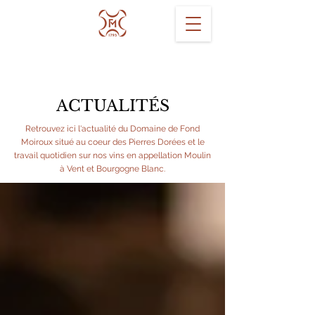
ACTUALITÉS
Retrouvez ici l'actualité du Domaine de Fond
Moiroux situé au coeur des Pierres Dorées et le
travail quotidien sur nos vins en appellation Moulin
à Vent et Bourgogne Blanc.