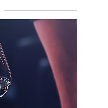
un seul type de vin : le Beaujolais Nouveau. Mais
cette région viticole du nord de Lyon...