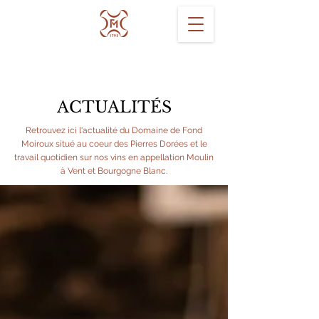
ACTUALITÉS
Retrouvez ici l'actualité du Domaine de Fond
Moiroux situé au coeur des Pierres Dorées et le
travail quotidien sur nos vins en appellation Moulin
à Vent et Bourgogne Blanc.