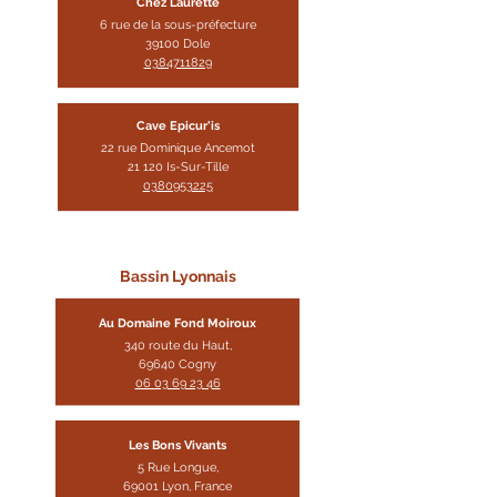
Chez Laurette
6 rue
de la sous-préfecture
39100 Dole
0384711829
Cave Epicur'is
22 rue Dominique Ancemot
21 120 Is-Sur-Tille
0380953225
Bassin Lyonnais
Au Domaine Fond Moir
oux
340 route du Haut,
69640 Cogny
06 03 69 23 46
Les Bons Vivants
5 Rue Longue,
69001 Lyon, Franc
e