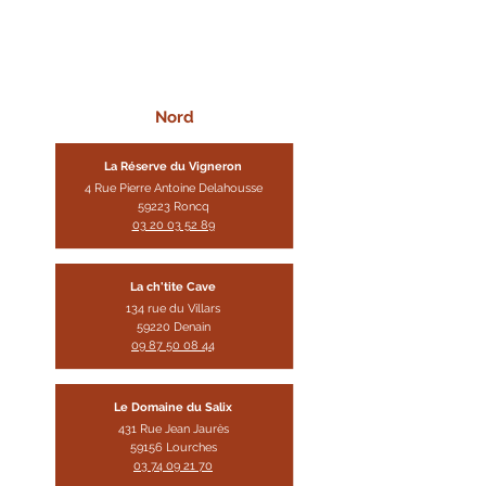
Nord
La Réserve du Vigneron
4 Rue Pierre Antoine Delaho
usse
59223 Roncq
03 20 03 52 89
La ch'tite Cave
134 rue du Villars
59220 Denain
09 87 50 08 4
4
Le Domaine
du Salix
431 Rue Jean Jaurès
59156 Lourches
03 74 09 21 70