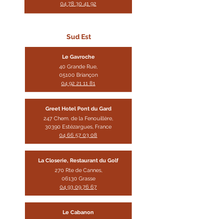
04 78 30 41 92
Sud Est
Le Gavroc
he
40 Grande Rue,
05100 Briançon
04 92 21 11 81
Greet Hotel Pont du Gard
247 Chem. de la Fenouillère,
30390 Estézargues, France
04 66 57 03 08
La Closerie, Restaurant du Golf
270 Rte de Cannes,
06130 Grasse
04 93 09 76 67
Le Cabanon