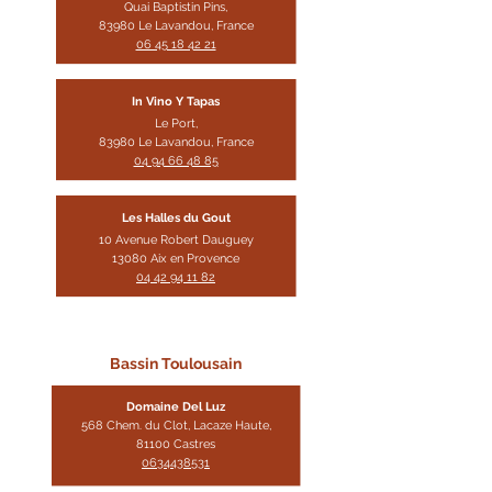
Quai Baptistin Pins,
83980 Le Lavandou,
France
06 45 18 42 21
In Vino Y Tapas
Le Port,
83980 Le Lavandou, France
04 94 66 48 85
Les Halles du Gout
10 Avenue Robert Dauguey
13080 Aix en Provence
04 42 94 11 82
Bassin Toulousain
Domaine D
el Luz
568 Chem. du Clot, Lacaze Haute,
81100 Castres
0634438531