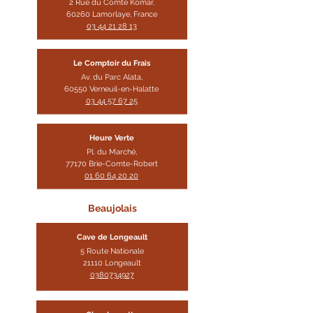
2 Rue du Comte Komar,
60260 Lamorlaye, France
03 44 21 28 13
Le Comptoir du Frais
Av. du Parc Alata,
60550 Verneuil-en-Halatte
03 44 57 67 25
Heure Ve
rte
Pl. du Marché,
77170 Brie-Comte-Robert
01 60 64 20 20
Beaujolais
Cave de Longeault
5 Route Nationale
21110 Longeault
0380734927