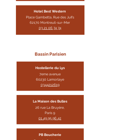
Hotel Best Western
Place Gambetta, Rue des Juifs
62170 Montreui
l-sur-Mer
03 21 06 74 74
Bassin Parisien
Hostellerie du Lys
7eme avenue
60230 Lamorlaye
0344212619
La Maison des Bulles
26 rue La Bruyère,
Paris 9
01 49 95 96 42
PB Boucherie