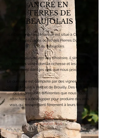
ANCRÉ EN
TERRES DE
BEAUJOLAIS
Le Domaine Fond Moiroux est situé à Cogny, au
cœur des paysages ocres des Pierres Dorées, au
sud du Beaujolais.
Riche de plus de 200 ans d’histoire, il s’étend sur
des terroirs variés dont la richesse et les nuances
s’expriment dans les vins que nous produisons.
Le domaine est complété par des vignes dans les
crus de Moulin à Vent et de Brouilly. Des terroirs et
des expressions différentes que nous nous
attachons à développer pour produire des vins
vrais qui ressemblent fièrement à leurs terroirs.
EN SAVOIR PLUS