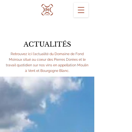
ACTUALITÉS
Retrouvez ici l'actualité du Domaine de Fond
Moiroux situé au coeur des Pierres Dorées et le
travail quotidien sur nos vins en appellation Moulin
à Vent et Bourgogne Blanc.