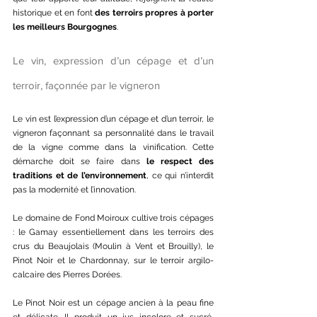
historique et en font 
des terroirs propres à porter 
les meilleurs Bourgognes
. 
Le vin, expression d’un cépage et d’un 
terroir, façonnée par le vigneron 
Le vin est l’expression d’un cépage et d’un terroir, le 
vigneron façonnant sa personnalité dans le travail 
de la vigne comme dans la vinification. Cette 
démarche doit se faire dans 
le respect des 
traditions et de l’environnement
, ce qui n’interdit 
pas la modernité et l’innovation.
Le domaine de Fond Moiroux cultive trois cépages 
: le Gamay essentiellement dans les terroirs des 
crus du Beaujolais (Moulin à Vent et Brouilly), le 
Pinot Noir et le Chardonnay, sur le terroir argilo-
calcaire des Pierres Dorées.
Le Pinot Noir est un cépage ancien à la peau fine 
et délicate. Il produit un jus incolore et sucré, 