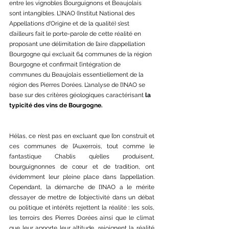
entre les vignobles Bourguignons et Beaujolais 
sont intangibles. L’INAO (Institut National des 
Appellations d'Origine et de la qualité) s’est 
d’ailleurs fait le porte-parole de cette réalité en 
proposant une délimitation de l’aire d’appellation 
Bourgogne qui excluait 64 communes de la région 
Bourgogne et confirmait l’intégration de 
communes du Beaujolais essentiellement de la 
région des Pierres Dorées. L’analyse de l’INAO se 
base sur des critères géologiques caractérisant 
la 
typicité des vins de Bourgogne.
Hélas, ce n’est pas en excluant que l’on construit et 
ces communes de l’Auxerrois, tout comme le 
fantastique Chablis qu’elles produisent, 
bourguignonnes de cœur et de tradition, ont 
évidemment leur pleine place dans l’appellation. 
Cependant, la démarche de l’INAO a le mérite 
d’essayer de mettre de l’objectivité dans un débat 
ou politique et intérêts rejettent la réalité : les sols, 
les terroirs des Pierres Dorées ainsi que le climat 
que leur apporte leur altitude, rejoignent la réalité 