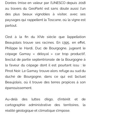
Dorées (mise en valeur par l’UNESCO depuis 2018 
au travers du GeoPark) est sans doute aussi l'un 
des plus beaux vignobles à visiter, avec ses 
paysages qui rappellent la Toscane, où la vigne est 
partout. 
C’est à la fin du XIVe siècle que l’appellation 
Beaujolais trouve ses racines. En 1395, en effet, 
Philippe le Hardi, Duc de Bourgogne, jugeant le 
cépage Gamay « déloyal » car trop productif, 
l’exclut de partie septentrionale de la Bourgogne à 
la faveur du cépage dont il est pourtant issu : le 
Pinot Noir. Le Gamay trouve alors refuge au sud du 
duché de Bourgogne, dans ce qui est l’actuel 
Beaujolais, où il trouve des terres propices à son 
épanouissement.
Au-delà des luttes d’égo, d’intérêt et de 
cartographie administrative des territoires, la 
réalité géologique et climatique s’impose. 