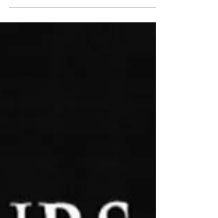
vignobles de par son terroir et nos méthodes de
vinificati